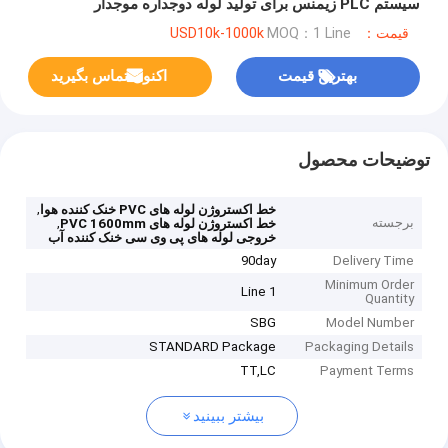
سیستم PLC زیمنس برای تولید لوله دوجداره موجدار
قیمت：USD10k-1000k
MOQ：1 Line
بهترین قیمت
اکنون تماس بگیرید
توضیحات محصول
,
خط اکستروژن لوله های PVC خنک کننده هوا
برجسته
,
خط اکستروژن لوله های PVC 1600mm
خروجی لوله های پی وی سی خنک کننده آب
90day
Delivery Time
Minimum Order
1 Line
Quantity
SBG
Model Number
STANDARD Package
Packaging Details
TT,LC
Payment Terms
بیشتر ببینید