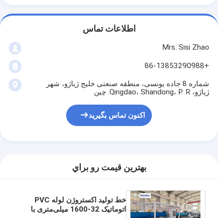
اطلاعات تماس
Mrs. Sisi Zhao
+86-13853290988
شماره 8 جاده یونسی، منطقه صنعتی خلیج ژیاژو، شهر
ژیاژو، Qingdao، Shandong، P. R. چین
اکنون تماس بگیرید
بهترين قيمت رو براي
خط تولید اکستروژن لوله PVC
اتوماتیک 32-1600 میلی‌متری با